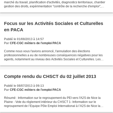
marché du travail, planification d'activités, diagnostics territoriaux, chantier
gestion des droits, expérimentation "contrôle de la recherche d'emploi",
traitement des annexes A8 et A10,...
Focus sur les Activités Sociales et Culturelles
en PACA
Publié le 01/08/2013 à 14:57
Par
CFE-CGC métiers de l'emploi PACA
Comme nous vous l'avions annoncé, l'annulation des élections
professionnelles a eu de nombreuses conséquences négatives pour les
agents, notamment au niveau des Activités Sociales et Culturelles. Les
Délégués Syndicaux CFE-CGC avaient demandé au Directeur...
Compte rendu du CHSCT du 02 juillet 2013
Publié le 08/07/2013 à 09:13
Par
CFE-CGC métiers de l'emploi PACA
Résumé : Information sur le regroupement du PEI vers l'A2S de Nice la
Plaine - Vote du règlement intérieur du CHSCT 1- Information sur le
regroupement de l’Equipe Pôle Emploi International à l’A2S de Nice la
Plaine La DR précise le contexte d’installer...