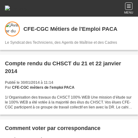
MENU
CFE-CGC Métiers de l'Emploi PACA
Le Syndicat des Techniciens, des Agents de Maîtrise et des Cadres
Compte rendu du CHSCT du 21 et 22 janvier
2014
Publié le 30/01/2014 à 11:14
Par
CFE-CGC métiers de l'emploi PACA
1/ Organisation des travaux du CHSCT 100% WEB Une mission d’étude sur
le 100% WEB a été votée à la majorité des élus du CHSCT. Vos élues CFE-
CGC participent à ce groupe de travail collectif en lien avec la DR. Le cahier
des charges de la mission sera...
Comment voter par correspondance