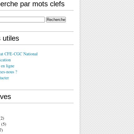
erche par mots clefs
 utiles
cat CFE-CGC National
cation
en ligne
es-nous ?
acter
ives
2)
(5)
7)