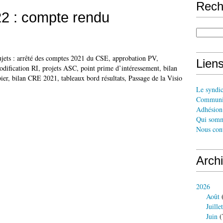
Rech
2 : compte rendu
jets : arrêté des comptes 2021 du CSE, approbation PV,
Liens
dification RI, projets ASC, point prime d’intéressement, bilan
r, bilan CRE 2021, tableaux bord résultats, Passage de la Visio
Le syndi
Communi
Adhésion 
Qui somm
Nous cont
Arch
2026
Août
(
Juillet
Juin
(