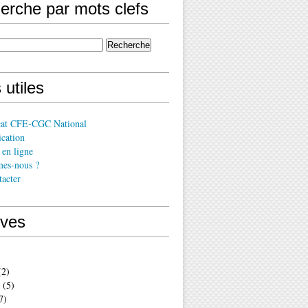
erche par mots clefs
 utiles
cat CFE-CGC National
cation
en ligne
es-nous ?
acter
ives
2)
(5)
7)