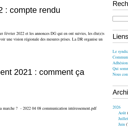
Rech
2 : compte rendu
1er février 2022 et les annonces DG qui en ont suivies, les élu(e)s
Liens
oir une vision régionale des mesures prises. La DR organise un
Le syndi
Communi
Adhésion 
Qui somm
ment 2021 : comment ça
Nous cont
Arch
2026
- 2022 04 08 communication intéressement.pdf
Août
(
Juillet
Juin
(