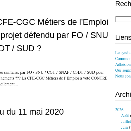
Rech
 CFE-CGC Métiers de l’Emploi
projet défendu par FO / SNU
Liens
DT / SUD ?
Le syndi
Communi
Adhésion 
Qui somm
crise sanitaire, par FO / SNU / CGT / SNAP / CFDT / SUD pour
Nous cont
es événements ??? La CFE-CGC Métiers de l’Emploi a voté CONTRE
acilement...
Arch
u du 11 mai 2020
2026
Août
(
Juillet
Juin
(