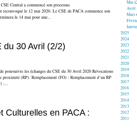
Mai
(
Le CSE Central a commencé son processus
Avril
t est reconvoqué le 12 mai 2020. Le CSE de PACA commence son
Mars
erminera le 14 mai pour une...
Févri
Janvi
2025
2024
du 30 Avril (2/2)
2023
2022
2021
2020
2019
n de poursuivre les échanges du CSE du 30 Avril 2020 Révocations
2018
s de proximité (RP). Remplacement (FO) : Remplacement d’un RP
2017
 :...
2016
2015
2014
2013
et Culturelles en PACA :
2012
2011