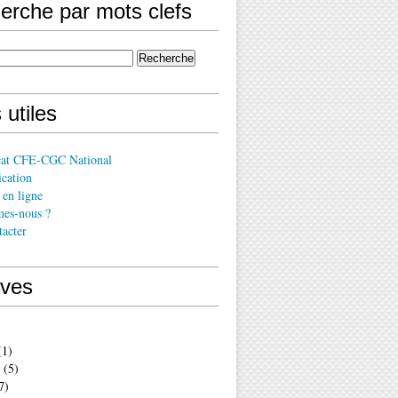
erche par mots clefs
 utiles
cat CFE-CGC National
cation
en ligne
es-nous ?
acter
ives
1)
(5)
7)