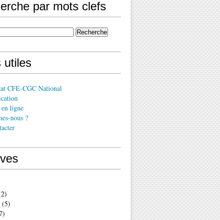
erche par mots clefs
 utiles
cat CFE-CGC National
cation
en ligne
es-nous ?
acter
ives
2)
(5)
7)