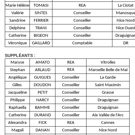
Marie Hélène
TOMASI
REA
La Ciotat
Valérie
SINTES
Conseiller
Manosqu
Sandrine
FERRIER
Conseiller
Nice Nord
Delphine
TRANI
Conseiller
Nice Oues
Catherine
BIGEON
Conseiller
Draguigna
Véronique
GAILLARD
Comptable
DR
SUPPLÉANTS
:
Maryse
AMATO
REA
Vitrolles
REA
Stephan
ARLAUD
Marseille Belle de Mai
Angélique
GUIGUES
Conseiller
La Garde
Gilles
DOUDON
Conseiller
Saint Maximin
Jacqueline
PETIT
Conseiller
Grasse
Philippe
NARCY
Conseiller
Draguignan
Raphaella
BAMME
Conseiller
Draguignan
Catherine
DURAND
Conseiller
Aix Vallée de l'Arc
Alexandra
FICK
REA
Cannes
Magali
DANAN
Conseiller
Nice Nord