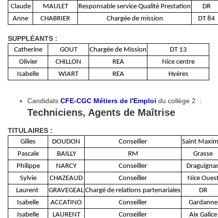
Claude
MAULET
Responsable service Qualité Prestation
DR
Anne
CHABRIER
Chargée de mission
DT 84
SUPPLÉANTS
:
Catherine
GOUT
Chargée de Mission
DT 13
Olivier
CHILLON
REA
Nice centre
Isabelle
WIART
REA
Hyéres
Candidats
CFE-CGC Métiers de l'Emploi
du collège 2 :
Techniciens, Agents de Maîtrise
TITULAIRES :
Gilles
DOUDON
Conseiller
Saint Maxim
Pascale
BAILLY
RM
Grasse
Philippe
NARCY
Conseiller
Draguigna
Sylvie
CHAZEAUD
Conseiller
Nice Oues
Laurent
GRAVEGEAL
Chargé de relations partenariales
DR
Isabelle
ACCATINO
Conseiller
Gardanne
Isabelle
LAURENT
Conseiller
Aix Galice