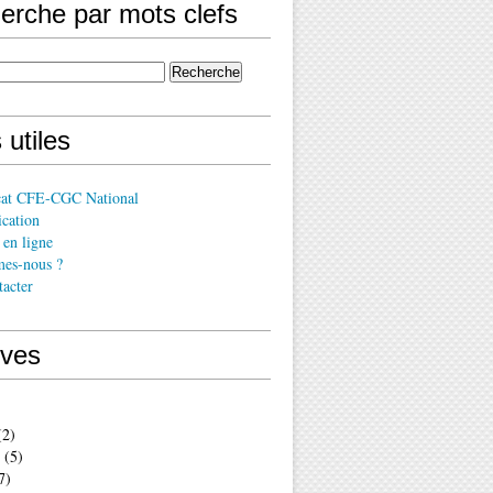
erche par mots clefs
 utiles
cat CFE-CGC National
cation
en ligne
es-nous ?
acter
ives
2)
(5)
7)