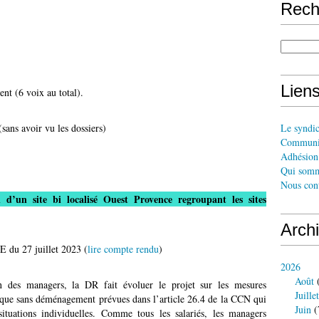
Rech
Liens
ent (6 voix au total).
sans avoir vu les dossiers)
Le syndi
Communi
Adhésion 
Qui somm
Nous cont
 d’un site bi localisé Ouest Provence regroupant les sites
Arch
E du 27 juillet 2023 (
lire compte rendu
)
2026
Août
(
on des managers, la DR fait évoluer le projet sur les mesures
Juillet
que sans déménagement prévues dans l’article 26.4 de la CCN qui
Juin
(
ituations individuelles. Comme tous les salariés, les managers