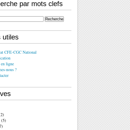
erche par mots clefs
 utiles
cat CFE-CGC National
cation
en ligne
es-nous ?
acter
ives
2)
(5)
7)