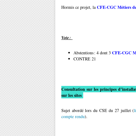
CFE-CGC Métiers de
Hormis ce projet, la
Vote :
CFE-CGC Mét
Abstentions : 4 dont 3
CONTRE 21
Consultation sur les principes d’install
sur les sites
Sujet abordé lors du CSE du 27 juillet (
l
compte rendu
).