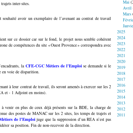
Mai
(
trajets inter-sites.
Avril
Mars
t souhaité avoir un exemplaire de l’avenant au contrat de travail
Févri
Janvi
2025
2024
ient sur ce dossier car sur le fond, le projet nous semble cohérent
2023
a zone de compétences du site « Ouest Provence » correspondra avec
2022
2021
2020
CFE-CGC Métiers de l’Emploi
d’encadrants, la
se demande si le
2019
 en voie de disparition.
2018
2017
2016
ant à leur contrat de travail, ils seront amenés à exercer sur les 2
2015
EA et - 1 Adjoint en moins).
2014
2013
r à venir en plus de ceux déjà présents sur la BDE, la charge de
2012
tenue des postes de MANAC sur les 2 sites, les temps de trajets et
2011
tiers de l’Emploi
juge que la suppression d’un REA n’est pas
dérer sa position. Fin de non-recevoir de la direction.