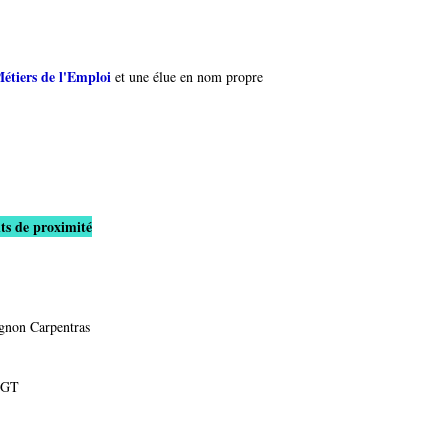
tiers de l'Emploi
et une élue en nom propre
ts de proximité
gnon Carpentras
CGT