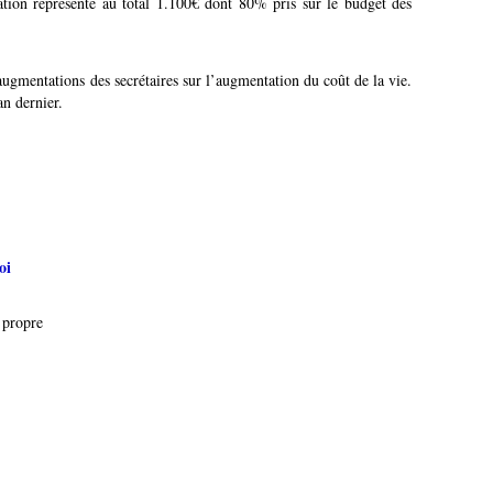
tion représente au total 1.100€ dont 80% pris sur le budget des
augmentations des secrétaires sur l’augmentation du coût de la vie.
an dernier.
oi
 propre