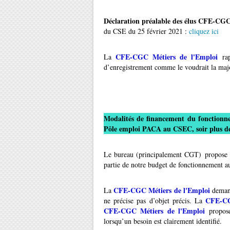
Déclaration préalable des élus CFE-C
du CSE du 25 février 2021 :
cliquez ici
CFE-CGC Métiers de l'Emploi
La
ra
d’enregistrement comme le voudrait la maj
Modalités de financement du fonctionn
Pôle emploi PACA au CSEC, soir plus de
Le bureau (principalement CGT) propose a
partie de notre budget de fonctionnement a
CFE-CGC Métiers de l'Emploi
La
demand
CFE-CG
ne précise pas d’objet précis. La
CFE-CGC Métiers de l'Emploi
propose
lorsqu’un besoin est clairement identifié.