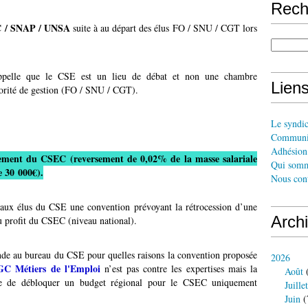
Rech
GC / SNAP / UNSA
suite à au départ des élus FO / SNU / CGT lors
ppelle que le CSE est un lieu de débat et non une chambre
Liens
orité de gestion (FO / SNU / CGT).
Le syndi
Communi
Adhésion 
ement du CSEC (reversement de 0,02% de la masse salariale
Qui somm
 30 000€).
Nous cont
ux élus du CSE une convention prévoyant la rétrocession d’une
Arch
u profit du CSEC (niveau national).
e au bureau du CSE pour quelles raisons la convention proposée
2026
C Métiers de l'Emploi
n’est pas contre les expertises mais la
Août
(
 de débloquer un budget régional pour le CSEC uniquement
Juillet
Juin
(