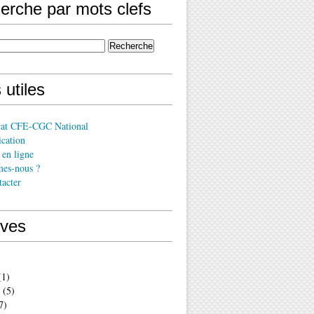
erche par mots clefs
 utiles
cat CFE-CGC National
cation
en ligne
es-nous ?
acter
ives
1)
(5)
7)