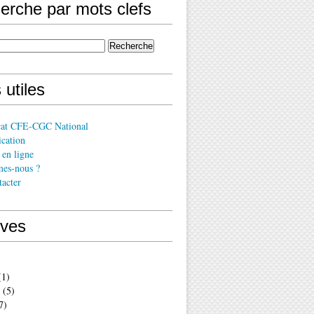
erche par mots clefs
 utiles
cat CFE-CGC National
cation
en ligne
es-nous ?
acter
ives
1)
(5)
7)