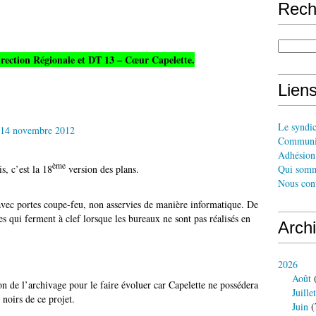
Rech
irection Régionale et DT 13 – Cœur Capelette.
Liens
Le syndi
14 novembre 2012
Communi
Adhésion 
ème
s, c’est la 18
version des plans.
Qui somm
Nous cont
vec portes coupe-feu, non asservies de manière informatique. De
rtes qui ferment à clef lorsque les bureaux ne sont pas réalisés en
Arch
2026
Août
(
n de l’archivage pour le faire évoluer car Capelette ne possédera
Juillet
 noirs de ce projet.
Juin
(