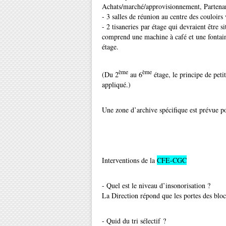
Achats/marché/approvisionnement, Partenar
- 3 salles de réunion au centre des couloirs 
- 2 tisaneries par étage qui devraient être s
comprend une machine à café et une fontaine
étage.
ème
ème
(Du 2
au 6
étage, le principe de petit
appliqué.)
Une zone d’archive spécifique est prévue po
Interventions de la
CFE-CGC
- Quel est le niveau d’insonorisation ?
La Direction répond que les portes des blocs
- Quid du tri sélectif ?