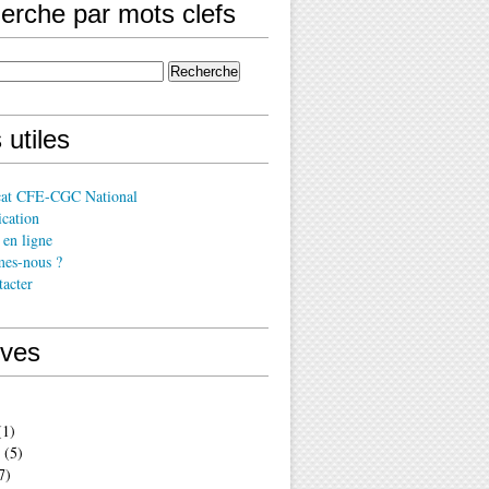
erche par mots clefs
 utiles
cat CFE-CGC National
cation
en ligne
es-nous ?
acter
ives
1)
(5)
7)