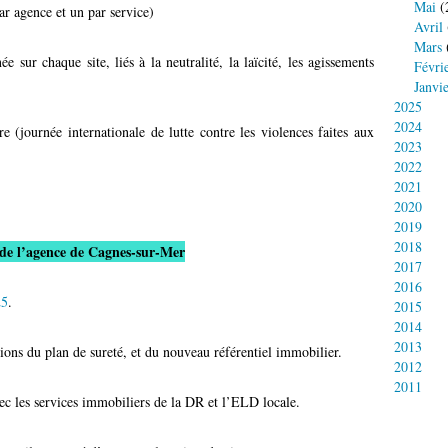
Mai
(
ar agence et un par service)
Avril
Mars
ée sur chaque site, liés à la neutralité, la laïcité, les agissements
Févri
Janvi
2025
2024
(journée internationale de lutte contre les violences faites aux
2023
2022
2021
2020
2019
2018
 de l’agence de Cagnes-sur-Mer
2017
2016
25
.
2015
2014
2013
tions du plan de sureté, et du nouveau référentiel immobilier.
2012
2011
ec les services immobiliers de la DR et l’ELD locale.