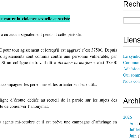
Rech
e contre la violence sexuelle et sexiste
y a eu aucun signalement pendant cette période.
Liens
pour tout agissement et lorsqu'il est aggravé c’est 3750€. Depuis
s agissements sont commis contre une personne vulnérable, par
Le syndi
 Si un collègue de travail dit «
dis donc tu morfles
» c'est 3750€
Communi
Adhésion 
Qui somm
Nous cont
ccompagner les personnes et les orienter sur les outils.
Arch
ne d’écoute dédiée au recueil de la parole sur les sujets des
lité de conserver l’anonymat.
2026
s agents mi-octobre et il est prévu une campagne d’affichage en
Août
(
Juillet
Juin
(