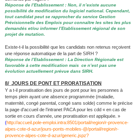
Réponse de l’Etablissement : Non, il n’existe aucune
possibilité de modification du logiciel national. Cependant,
tout candidat peut se rapprocher du service Gestion
Prévisionnelle des Emplois pour connaître les sites les plus
demandés et/ou informer l’Etablissement régional de son
projet de mutation.
Existe-t-il la possibilité que les candidats non retenus reçoivent
une réponse automatique de la part de SIRH ?
Réponse de l’Etablissement : La Direction Régionale est
favorable à cette modification mais
ce n’est pas une
évolution actuellement prévue dans SIRH.
8/ JOURS DE PONT ET PRORATISATION
Y a t-il proratisation des jours de pont pour les personnes à
temps plein ayant une absence programmée (maladie,
maternité, congé parental, congé sans solde) comme le précise
la page d’accueil de l’intranet PACA pour les cdd « en cas de
sortie en cours d’année, une proratisation est appliquée. »
(
http://accueil.pole-emploi.intra:8501/portail/region/r-provence-
alpes-cote-d-azur/jours-ponts-mobiles-@/portail/region/r-
provence-alpes-cote-d-azur/generic.jspz?