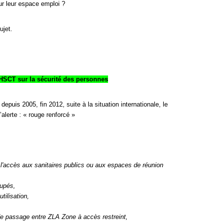
sur leur espace emploi ?
ujet.
CHSCT sur la sécurité des personnes
 depuis 2005, fin 2012, suite à la situation internationale, le
lerte : « rouge renforcé »
 l'accès aux sanitaires publics ou aux espaces de réunion
cupés,
tilisation,
 de passage entre ZLA Zone à accès restreint,