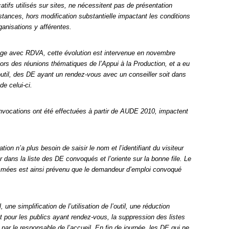
tifs utilisés sur sites, ne nécessitent pas de présentation
nces, hors modification substantielle impactant les conditions
ganisations y afférentes.
lage avec RDVA, cette évolution est intervenue en novembre
n lors des réunions thématiques de l’Appui à la Production, et a eu
outil, des DE ayant un rendez-vous avec un conseiller soit dans
de celui-ci.
onvocations ont été effectuées à partir de AUDE 2010, impactent
tion n’a plus besoin de saisir le nom et l’identifiant du visiteur
dans la liste des DE convoqués et l’oriente sur la bonne file. Le
grammées est ainsi prévenu que le demandeur d’emploi convoqué
, une simplification de l’utilisation de l’outil, une réduction
nt pour les publics ayant rendez-vous, la suppression des listes
r le responsable de l’accueil. En fin de journée, les DE qui ne