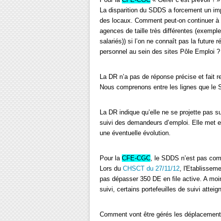
La disparition du SDDS a forcement un impa
des locaux. Comment peut-on continuer à 
agences de taille très différentes (exempl
salariés)) si l’on ne connaît pas la future 
personnel au sein des sites Pôle Emploi ?
La DR n’a pas de réponse précise et fait re
Nous comprenons entre les lignes que le S
La DR indique qu’elle ne se projette pas s
suivi des demandeurs d’emploi. Elle met e
une éventuelle évolution.
Pour la
CFE-CGC
, le SDDS n’est pas com
Lors du
CHSCT du 27/11/12
, l'Etablissem
pas dépasser 350 DE en file active. A mo
suivi, certains portefeuilles de suivi atte
Comment vont être gérés les déplacements d