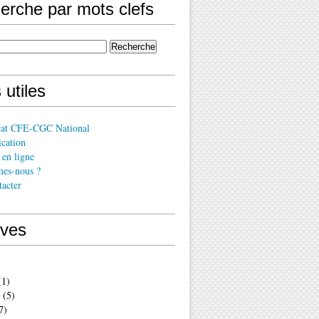
erche par mots clefs
 utiles
cat CFE-CGC National
cation
en ligne
es-nous ?
acter
ives
1)
(5)
7)