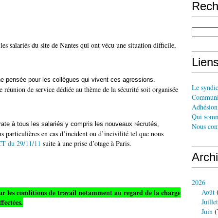
Rech
 salariés du site de Nantes qui ont vécu une situation difficile,
Liens
e pensée pour les collègues qui vivent ces agressions.
Le syndi
 réunion de service dédiée au thème de la sécurité soit organisée
Communi
Adhésion 
Qui somm
rate à tous les salariés y compris les nouveaux récrutés,
Nous cont
ons particulières en cas d’incident ou d’incivilité tel que nous
T du 29/11/11
suite à une prise d’otage à Paris.
Arch
2026
ur les conditions de travail notamment au regard de la charge
Août
(
ffectées.
Juillet
Juin
(