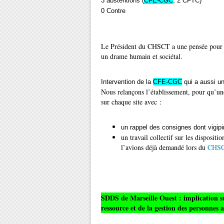
3 abstentions (
CFE-CGC
, 2 CFTC)
0 Contre
Le Président du CHSCT a une pensée pour les
un drame humain et sociétal.
Intervention de la
CFE-CGC
qui a aussi un
Nous relançons l’établissement, pour qu’une
sur chaque site avec :
un rappel des consignes dont vigipi
un travail collectif sur les dispositi
l’avions déjà demandé lors du
CHSC
SDDS de Marseille Ouest : implication s
ressource et de la gestion des personnes a