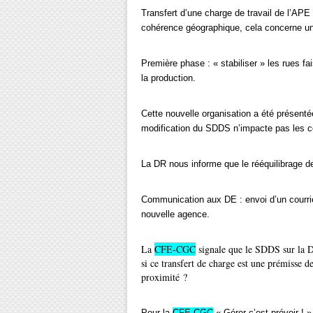
Transfert d’une charge de travail de l’APE
cohérence géographique, cela concerne un
Première phase : « stabiliser » les rues fai
la production.
Cette nouvelle organisation a été présen
modification du SDDS n’impacte pas les co
La DR nous informe que le rééquilibrage de 
Communication aux DE : envoi d’un courrie
nouvelle agence.
La
CFE-CGC
signale que le SDDS sur la D
si ce transfert de charge est une prémisse d
proximité ?
Pour la
CFE-CGC
« Gérer c’est prévoir ! »