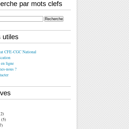
erche par mots clefs
 utiles
cat CFE-CGC National
cation
en ligne
es-nous ?
acter
ives
2)
(5)
7)