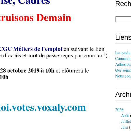
Rech
ruisons Demain
Liens
GC Métiers de l'emploi
en suivant le lien
Le syndi
 d’accès et mot de passe reçus par courrier*).
Communi
Adhésion 
 28 octobre 2019 à 10h
et clôturera le
Qui somm
 10h
Nous cont
Arch
loi.votes.voxaly.com
2026
Août
(
Juillet
Juin
(