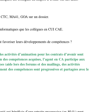
n CTC, MA41, GOA sur un dossier.
 informatiques que les collègues en CUI CAE.
avoriser leurs développements de compétences ?
es activités d’animation pour les contrats d’avenir sont
on des compétences acquises, l’agent en CA participe aux
pes (aide lors des forums et des mailings, des activités
ement des compétences sont progressives et partagées avec le
ié qui bénéficie d’une retraite progressive (ex 80 %) peut