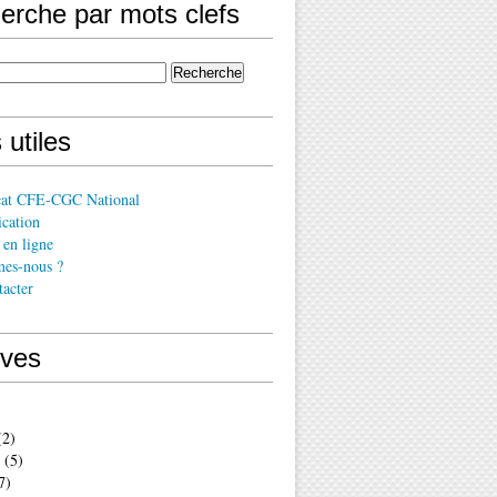
erche par mots clefs
 utiles
cat CFE-CGC National
cation
en ligne
es-nous ?
acter
ives
2)
(5)
7)