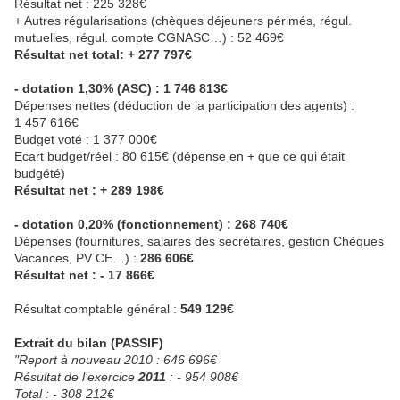
Résultat net : 225 328€
+ Autres régularisations (chèques déjeuners périmés, régul.
mutuelles, régul. compte CGNASC…) : 52 469€
Résultat net total: + 277 797€
- dotation 1,30% (ASC) : 1 746 813€
Dépenses nettes (déduction de la participation des agents) :
1 457 616€
Budget voté : 1 377 000€
Ecart budget/réel : 80 615€ (dépense en + que ce qui était
budgété)
Résultat net : + 289 198€
- dotation 0,20% (fonctionnement) : 268 740€
Dépenses (fournitures, salaires des secrétaires, gestion Chèques
Vacances, PV CE…) :
286 606€
Résultat net : - 17 866€
Résultat comptable général :
549 129€
Extrait du bilan (PASSIF)
"Report à nouveau 2010 : 646 696€
Résultat de l’exercice
2011
: - 954 908€
Total : - 308 212€