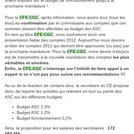
soient imputés sur le budget de fonctionnement jusqu’à la
prochaine mandature !
Pour la
CFE-CGC
, après information, nous avons tous (tous les
élus) eu
confirmation
par le commissaire aux comptes que ces
sommes doivent être affectées au budget des ASC.
En tant qu’élus
CFE-CGC
, nous souhaitons avoir une
présentation fiable des comptes 2012. Aujourd’hui nous devons
arrêter les comptes 2012 qui devront être approuvés (ou pas) par
la prochaine mandature. Pour la
CFE-CGC
, notre devoir d’élu(e)s
est de transmettre à la nouvelle mandature des comptes
les plus
véritables et sincères.
Enfin, la
CFE-CGC
s’interroge sur l’intérêt de faire appel à un
expert si ce n’est pas pour suivre ses recommandations !!!
Au vu de la réaction de certains élus, la secrétaire du CE propose
donc de repartir les activités qui relèvent en tout ou partie des
ASC sur les différents budgets :
Budget ASC 1,3%
Budget ASC 1,2%
Budget fonctionnement 0,2%
Ainsi, la proposition pour les salaires des secrétaires :
172
083,46€