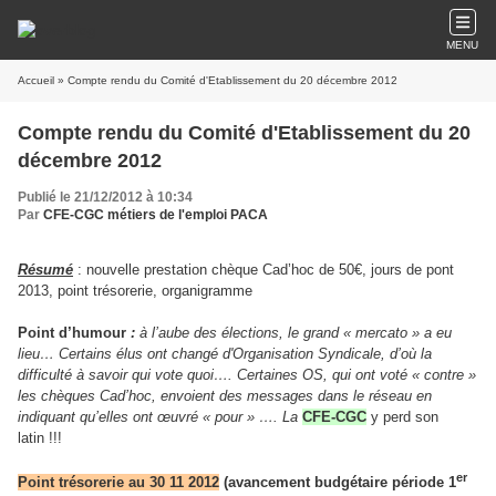
MENU
Accueil
» Compte rendu du Comité d'Etablissement du 20 décembre 2012
Compte rendu du Comité d'Etablissement du 20
décembre 2012
Publié le 21/12/2012 à 10:34
Par
CFE-CGC métiers de l'emploi PACA
Résumé
: nouvelle prestation chèque Cad’hoc de 50€, jours de pont
2013, point trésorerie, organigramme
Point d’humour
:
à l’aube des élections, le grand « mercato » a eu
lieu… Certains élus ont changé d'Organisation Syndicale, d’où la
difficulté à savoir qui vote quoi…. Certaines OS, qui ont voté « contre »
les chèques Cad’hoc, envoient des messages dans le réseau en
indiquant qu’elles ont œuvré « pour » …. La
CFE-CG
C
y perd son
latin !!!
er
Point trésorerie au 30 11 2012
(avancement budgétaire période 1