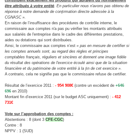
constituent exactement les produits qui auraient dû normalement
être attribués à votre entité
. En particulier nous n'avons pas obtenu de
réponse à notre demande de conrmation directe adressée à la
CGNASC ».
En raison de l’insuffisance des procédures de contrôle interne, le
commissaire aux comptes n'a pas pu vérifier les montants attribués
aux salariés de l'entreprise dans le cadre des différentes prestations,
aides ou dotations qui sont distribuées.
Ainsi, le commissaire aux comptes n’est
« pas en mesure de certifier si
les comptes annuels sont, au regard des règles et principes
comptables français, réguliers et sincères et donnent une image fidèle
du résultat des opérations de l'exercice écoulé ainsi que de la situation
financière et du patrimoine de votre entité à la n de cet exercice ».
A contrario, cela ne signifie pas que le commissaire refuse de certifier.
Résultat de l’exercice 2011 :
- 954 908€
(contre un excèdent de
+646
696
en 2010)
Montant fin d’exercice 2011 (sur le budget ASC uniquement) :
- 412
731€
Vote sur l’approbation des comptes :
Abstentions : 8 (dont 3
CFE-CGC
)
Contre : 8
NPPV : 1 (SUD)