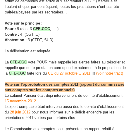
afflux de demandes est arrivé aux secrétariats du CE (Marseille et
Toulon) et que, par conséquent, toutes les prestations n’ont pas été
traitées/payées par les secrétaires…
Vote
sur le principe :
Pour :
9 (dont 3
CFE-CGC
, …)
Contre :
4 (CGT,…)
Abstention :
3 (CFDT, SUD)
La délibération est adoptée
La
CFE-CGC
vote POUR mais rappelle les alertes faites au trésorier et
rappelle que cette prestation correspond exactement à la proposition de
la
CFE-CGC
faite lors du
CE du 27 octobre… 2011
!!!
(voir notre tract)
Vote sur l’approbation des comptes 2011 (rapport du commissaire
aux comptes sur les comptes annuels)
Le cabinet Pansier était déjà intervenu lors du comité d’établissement
15 novembre 2012
L’expert comptable était intervenu aussi dés le comité d’établissement
du
28 juin 2012
pour nous informer sur le déficit engendré par les
orientations 2011 votées par certains élus.
Le Commissaire aux comptes nous présente son rapport relatif à