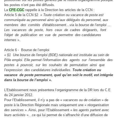
les postes n’ont pas été diffusés.
La
CFE-CGC
rappelle à la Direction les articles de la CCN :
Article 5 de la CCN §2 «
Toute création ou vacance de poste est
communiquée au personnel ainsi qu’aux délégués du personnel, aux
membres des comités d'établissement…via la bourse de l’emploi ...
Les vacances de poste, hors ceux de cadres dirigeants, font
l'objet de publication en vue de permettre des candidatures
internes
».
Article 6 - Bourse de l’emploi
« §1 Une bourse de l'emploi (BDE) nationale est instituée au sein de
Pôle emploi. Elle permet l'information des agents sur l’ensemble des
postes à pourvoir, sur les souhaits de permutation ainsi que
l’expression des candidatures individuelles.
Toute création ou
vacance de poste permanent, quel qu’en soit le motif, est intégrée
dans la bourse de l’emploi ».
L’Etablissement nous présentera l’organigramme de la DR lors du C.E
du 24 janvier 2012.
Pour l’Etablissement, il n’y a pas de «
vacances ou de création
» de
poste à la Direction Régionale mais uniquement une «
réorganisation
des services
». Ainsi, pour l’Etablissement «
les agents partent avec
leurs activités
»…ce qui lui permet de s’affranchir d’une diffusion de