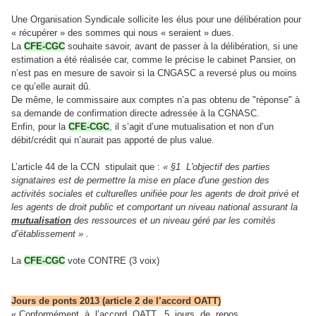
Une Organisation Syndicale sollicite les élus pour une délibération pour
« récupérer » des sommes qui nous « seraient » dues.
La
CFE-CGC
souhaite savoir, avant de passer à la délibération, si une
estimation a été réalisée car, comme le précise le cabinet Pansier, on
n’est pas en mesure de savoir si la CNGASC a reversé plus ou moins
ce qu’elle aurait dû.
De même, le commissaire aux comptes n’a pas obtenu de "réponse" à
sa demande de confirmation directe adressée à la CGNASC.
Enfin, pour la
CFE-CGC
, il s’agit d’une mutualisation et non d’un
débit/crédit qui n’aurait pas apporté de plus value.
L’article 44 de la CCN stipulait que :
« §1 L'objectif des parties
signataires est de permettre la mise en place d'une gestion des
activités sociales et culturelles unifiée pour les agents de droit privé et
les agents de droit public et comportant un niveau national assurant la
mutualisation
des ressources et un niveau géré par les comités
d’établissement » .
La
CFE-CGC
vote CONTRE (3 voix)
Jours de ponts 2013 (article 2 de l’accord OATT)
« Conformément à l’accord OATT, 5 jours de repos