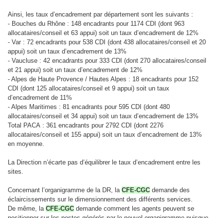
Ainsi, les taux d’encadrement par département sont les suivants :
- Bouches du Rhône : 148 encadrants pour 1174 CDI (dont 963
allocataires/conseil et 63 appui) soit un taux d’encadrement de 12%
- Var : 72 encadrants pour 538 CDI (dont 438 allocataires/conseil et 20
appui) soit un taux d’encadrement de 13%
- Vaucluse : 42 encadrants pour 333 CDI (dont 270 allocataires/conseil
et 21 appui) soit un taux d’encadrement de 12%
- Alpes de Haute Provence / Hautes Alpes : 18 encadrants pour 152
CDI (dont 125 allocataires/conseil et 9 appui) soit un taux
d’encadrement de 11%
- Alpes Maritimes : 81 encadrants pour 595 CDI (dont 480
allocataires/conseil et 34 appui) soit un taux d’encadrement de 13%
Total PACA : 361 encadrants pour 2792 CDI (dont 2276
allocataires/conseil et 155 appui) soit un taux d’encadrement de 13%
en moyenne.
La Direction n’écarte pas d’équilibrer le taux d’encadrement entre les
sites.
Concernant l’organigramme de la DR, la
CFE-CGC
demande des
éclaircissements sur le dimensionnement des différents services.
De même, la
CFE-CGC
demande comment les agents peuvent se
positionner sur les postes générés par le nouvel organigramme puisque