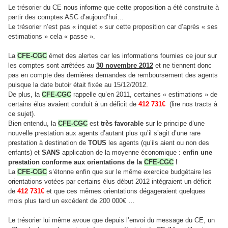
Le trésorier du CE nous informe que cette proposition a été construite à
partir des comptes ASC d’aujourd’hui…
Le trésorier n’est pas « inquiet » sur cette proposition car d’après « ses
estimations » cela « passe ».
La
CFE-CGC
émet des alertes car les informations fournies ce jour sur
les comptes sont arrêtées au
30 novembre 2012
et ne tiennent donc
pas en compte des dernières demandes de remboursement des agents
puisque la date butoir était fixée au 15/12/2012.
De plus, la
CFE-CGC
rappelle qu’en 2011, certaines « estimations » de
certains élus avaient conduit à un déficit de
412 731€
(lire nos tracts à
ce sujet).
Bien entendu, la
CFE-CGC
est
très
favorable
sur le principe d’une
nouvelle prestation aux agents d’autant plus qu’il s’agit d’une rare
prestation à destination de
TOUS
les agents (qu’ils aient ou non des
enfants) et
SANS
application de la moyenne économique :
enfin une
prestation conforme aux orientations de la
CFE-CGC
!
La
CFE-CGC
s’étonne enfin que sur le même exercice budgétaire les
orientations votées par certains élus début 2012 intégraient un déficit
de
412 731€
et que ces mêmes orientations dégageraient quelques
mois plus tard un excédent de 200 000€ …
Le trésorier lui même avoue que depuis l’envoi du message du CE, un