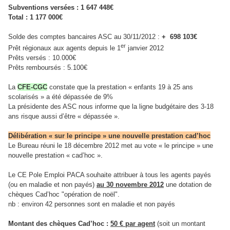
Subventions versées : 1 647 448€
Total : 1 177 000€
Solde des comptes bancaires ASC au 30/11/2012 :
+ 698 103€
er
Prêt régionaux aux agents depuis le 1
janvier 2012
Prêts versés : 10.000€
Prêts remboursés : 5.100€
La
CFE-CGC
constate que la prestation « enfants 19 à 25 ans
scolarisés » a été dépassée de 9%
La présidente des ASC nous informe que la ligne budgétaire des 3-18
ans risque aussi d’être « dépassée ».
Délibération « sur le principe » une nouvelle prestation cad’hoc
Le Bureau réuni le 18 décembre 2012 met au vote « le principe » une
nouvelle prestation « cad’hoc ».
Le CE Pole Emploi PACA souhaite attribuer à tous les agents payés
(ou en maladie et non payés)
au 30 novembre 2012
une dotation de
chèques Cad’hoc "opération de noël".
nb : environ 42 personnes sont en maladie et non payés
Montant des chèques Cad’hoc :
50 € par agent
(soit un montant