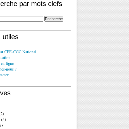
erche par mots clefs
 utiles
cat CFE-CGC National
cation
en ligne
es-nous ?
acter
ives
2)
(5)
7)