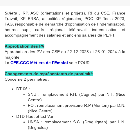
Sujets
:
RP, ASC (orientations et projets), RI du CSE, France
Travail, XP BRSA, actualités régionales, POC XP Tests 2023,
PAG, responsable de démarche d’optimisation de l’indemnisation,
heures sup., cadre régional télétravail, indemnisation et
accompagnement des salariés et anciens salariés de PE/FT.
Approbation des PV
Approbation des PV des CSE du 22 12 2023 et 26 01 2024 à la
majorité.
La
CFE-CGC Métiers de l’Emploi
vote POUR
Changements de représentants de proximité
Concerne 2 périmètres :
DT 06 :
SNU : remplacement F.H. (Cagnes) par N.T. (Nice
Centre)
FO : remplacement provisoire R.P (Menton) par D.N.
(Nice Centre)
DTD Haut et Est Var
UNSA : remplacement S.C. (Draguignan) par L.N.
(Brignoles)