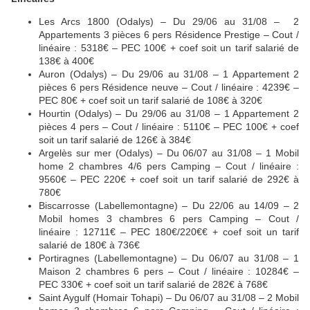
Les Arcs 1800 (Odalys) – Du 29/06 au 31/08 – 2
Appartements 3 pièces 6 pers Résidence Prestige – Cout /
linéaire : 5318€ – PEC 100€ + coef soit un tarif salarié de
138€ à 400€
Auron (Odalys) – Du 29/06 au 31/08 – 1 Appartement 2
pièces 6 pers Résidence neuve – Cout / linéaire : 4239€ –
PEC 80€ + coef soit un tarif salarié de 108€ à 320€
Hourtin (Odalys) – Du 29/06 au 31/08 – 1 Appartement 2
pièces 4 pers – Cout / linéaire : 5110€ – PEC 100€ + coef
soit un tarif salarié de 126€ à 384€
Argelès sur mer (Odalys) – Du 06/07 au 31/08 – 1 Mobil
home 2 chambres 4/6 pers Camping – Cout / linéaire :
9560€ – PEC 220€ + coef soit un tarif salarié de 292€ à
780€
Biscarrosse (Labellemontagne) – Du 22/06 au 14/09 – 2
Mobil homes 3 chambres 6 pers Camping – Cout /
linéaire : 12711€ – PEC 180€/220€€ + coef soit un tarif
salarié de 180€ à 736€
Portiragnes (Labellemontagne) – Du 06/07 au 31/08 – 1
Maison 2 chambres 6 pers – Cout / linéaire : 10284€ –
PEC 330€ + coef soit un tarif salarié de 282€ à 768€
Saint Aygulf (Homair Tohapi) – Du 06/07 au 31/08 – 2 Mobil