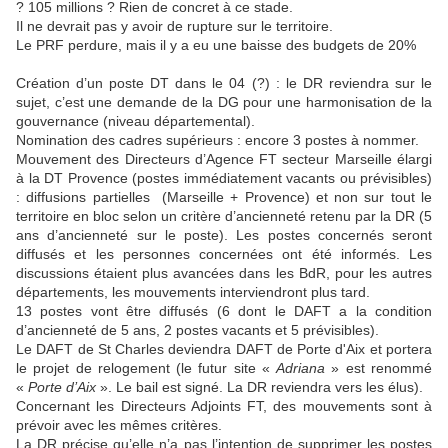
? 105 millions ? Rien de concret à ce stade.
Il ne devrait pas y avoir de rupture sur le territoire.
Le PRF perdure, mais il y a eu une baisse des budgets de 20%
Création d’un poste DT dans le 04 (?) : le DR reviendra sur le
sujet, c’est une demande de la DG pour une harmonisation de la
gouvernance (niveau départemental).
Nomination des cadres supérieurs : encore 3 postes à nommer.
Mouvement des Directeurs d’Agence FT secteur Marseille élargi
à la DT Provence (postes immédiatement vacants ou prévisibles)
: diffusions partielles (Marseille + Provence) et non sur tout le
territoire en bloc selon un critère d’ancienneté retenu par la DR (5
ans d’ancienneté sur le poste). Les postes concernés seront
diffusés et les personnes concernées ont été informés. Les
discussions étaient plus avancées dans les BdR, pour les autres
départements, les mouvements interviendront plus tard.
13 postes vont être diffusés (6 dont le DAFT a la condition
d’ancienneté de 5 ans, 2 postes vacants et 5 prévisibles).
Le DAFT de St Charles deviendra DAFT de Porte d'Aix et portera
le projet de relogement (le futur site «
Adriana
» est renommé
«
Porte d’Aix
». Le bail est signé. La DR reviendra vers les élus).
Concernant les Directeurs Adjoints FT, des mouvements sont à
prévoir avec les mêmes critères.
La DR précise qu’elle n’a pas l’intention de supprimer les postes