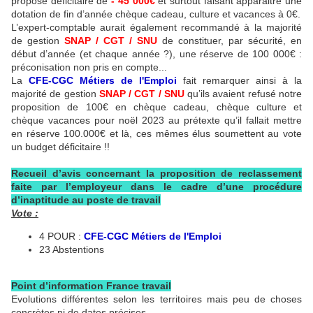
proposé déficitaire de
- 45 000€
et surtout faisant apparaitre une
dotation de fin d’année chèque cadeau, culture et vacances à 0€.
L’expert-comptable aurait également recommandé à la majorité
de gestion
SNAP / CGT / SNU
de constituer, par sécurité, en
début d’année (et chaque année ?), une réserve de 100 000€ :
préconisation non pris en compte...
La
CFE-CGC Métiers de l'Emploi
fait remarquer ainsi à la
majorité de gestion
SNAP / CGT / SNU
qu’ils avaient refusé notre
proposition de 100€ en chèque cadeau, chèque culture et
chèque vacances pour noël 2023 au prétexte qu’il fallait mettre
en réserve 100.000€ et là, ces mêmes élus soumettent au vote
un budget déficitaire !!
Recueil d’avis concernant la proposition de reclassement
faite par l’employeur dans le cadre d’une procédure
d’inaptitude au poste de travail
Vote :
4 POUR :
CFE-CGC Métiers de l'Emploi
23 Abstentions
Point d’information France travail
Evolutions différentes selon les territoires mais peu de choses
concrètes ni de dates précises…