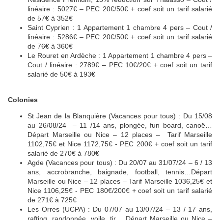
linéaire : 5027€ – PEC 20€/50€ + coef soit un tarif salarié
de 57€ à 352€
Saint Cyprien : 1 Appartement 1 chambre 4 pers – Cout /
linéaire : 5286€ – PEC 20€/50€ + coef soit un tarif salarié
de 76€ à 360€
Le Rouret en Ardèche : 1 Appartement 1 chambre 4 pers –
Cout / linéaire : 2789€ – PEC 10€/20€ + coef soit un tarif
salarié de 50€ à 193€
Colonies
St Jean de la Blanquière (Vacances pour tous) : Du 15/08
au 26/08/24 – 11 /14 ans, plongée, fun board, canoë…
Départ Marseille ou Nice – 12 places – Tarif Marseille
1102,75€ et Nice 1172,75€ - PEC 200€ + coef soit un tarif
salarié de 270€ à 780€
Agde (Vacances pour tous) : Du 20/07 au 31/07/24 – 6 / 13
ans, accrobranche, baignade, football, tennis…Départ
Marseille ou Nice – 12 places – Tarif Marseille 1036,25€ et
Nice 1106,25€ - PEC 180€/200€ + coef soit un tarif salarié
de 271€ à 725€
Les Orres (UCPA) : Du 07/07 au 13/07/24 – 13 / 17 ans,
rafting, randonnée, voile, tir… Départ Marseille ou Nice –