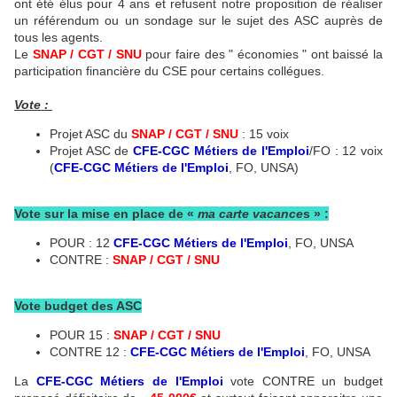
ont été élus pour 4 ans et refusent notre proposition de réaliser
un référendum ou un sondage sur le sujet des ASC auprès de
tous les agents.
Le
SNAP / CGT / SNU
pour faire des " économies " ont baissé la
participation financière du CSE pour certains collégues.
Vote :
Projet ASC du
SNAP / CGT / SNU
: 15 voix
Projet ASC de
CFE-CGC Métiers de l'Emploi
/FO : 12 voix
(
CFE-CGC Métiers de l'Emploi
, FO, UNSA)
Vote sur la mise en place de «
ma carte vacance
s » :
POUR : 12
CFE-CGC Métiers de l'Emploi
, FO, UNSA
CONTRE :
SNAP / CGT / SNU
Vote budget des ASC
POUR 15 :
SNAP / CGT / SNU
CONTRE 12 :
CFE-CGC Métiers de l'Emploi
, FO, UNSA
La
CFE-CGC Métiers de l'Emploi
vote CONTRE un budget