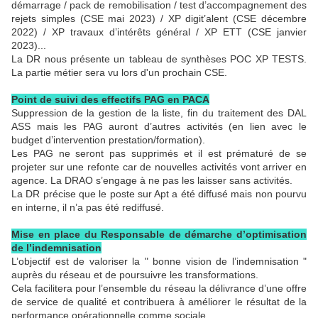
démarrage / pack de remobilisation / test d’accompagnement des
rejets simples (CSE mai 2023) / XP digit’alent (CSE décembre
2022) / XP travaux d’intérêts général / XP ETT (CSE janvier
2023)...
La DR nous présente un tableau de synthèses POC XP TESTS.
La partie métier sera vu lors d'un prochain CSE.
Point de suivi des effectifs PAG en PACA
Suppression de la gestion de la liste, fin du traitement des DAL
ASS mais les PAG auront d’autres activités (en lien avec le
budget d’intervention prestation/formation).
Les PAG ne seront pas supprimés et il est prématuré de se
projeter sur une refonte car de nouvelles activités vont arriver en
agence. La DRAO s’engage à ne pas les laisser sans activités.
La DR précise que le poste sur Apt a été diffusé mais non pourvu
en interne, il n’a pas été rediffusé.
Mise en place du Responsable de démarche d’optimisation
de l’indemnisation
L’objectif est de valoriser la " bonne vision de l’indemnisation "
auprès du réseau et de poursuivre les transformations.
Cela facilitera pour l’ensemble du réseau la délivrance d’une offre
de service de qualité et contribuera à améliorer le résultat de la
performance opérationnelle comme sociale.