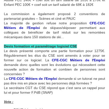
Adulte PEC 140€ + coef soit un tarif salarié de 101€ à 270€ et
Enfant PEC 100€ + coef soit un tarif salarié de 68€ à 182€
La commission a également proposé 2 conventions de
partenariat gratuites – Scènes et ciné et PAUC
La majorité de gestion refuse notre proposition
CFE-CGC
Métiers de l'Emploi
de skipass/skipower permettant aux
collégues de bénéficier de tarif réduit sur les remontées
mécaniques dans 150 stations de ski...
Devis formation et paramétrage logiciel CSE
Le devis présenté comporte une partie formation pour 1275€.
Régulièrement les élus du CSE sont amenés à voter pour se
former sur ce logiciel. La
CFE-CGC Métiers de l'Emploi
demande donc quelles sont les évolutions qui nécessitent cette
nouvelle action de formation et combien de personnes sont
concernées ?
La
CFE-CGC Métiers de l'Emploi
demande si un tutorat ne peut
pas être mis en place avec les personnes déjà formées ?
Le secrétaire CGT du CSE répond que c’est sera un rappel pour
lui et pour former F.PdB (SNAP)
Vote :