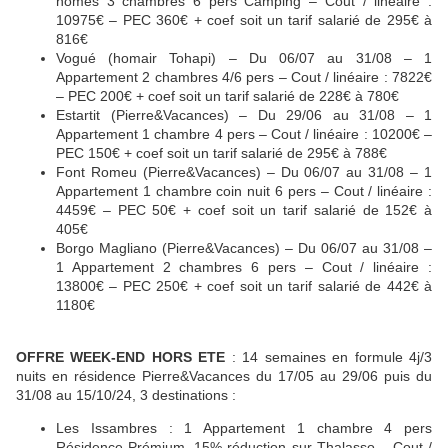
homes 3 chambres 6 pers Camping – Cout / linéaire :
10975€ – PEC 360€ + coef soit un tarif salarié de 295€ à
816€
Vogué (homair Tohapi) – Du 06/07 au 31/08 – 1
Appartement 2 chambres 4/6 pers – Cout / linéaire : 7822€
– PEC 200€ + coef soit un tarif salarié de 228€ à 780€
Estartit (Pierre&Vacances) – Du 29/06 au 31/08 – 1
Appartement 1 chambre 4 pers – Cout / linéaire : 10200€ –
PEC 150€ + coef soit un tarif salarié de 295€ à 788€
Font Romeu (Pierre&Vacances) – Du 06/07 au 31/08 – 1
Appartement 1 chambre coin nuit 6 pers – Cout / linéaire :
4459€ – PEC 50€ + coef soit un tarif salarié de 152€ à
405€
Borgo Magliano (Pierre&Vacances) – Du 06/07 au 31/08 –
1 Appartement 2 chambres 6 pers – Cout / linéaire :
13800€ – PEC 250€ + coef soit un tarif salarié de 442€ à
1180€
OFFRE WEEK-END HORS ETE
: 14 semaines en formule 4j/3
nuits en résidence Pierre&Vacances du 17/05 au 29/06 puis du
31/08 au 15/10/24, 3 destinations :
Les Issambres : 1 Appartement 1 chambre 4 pers
Résidence Prémium, 15% réduction sur Thalasso – Cout /