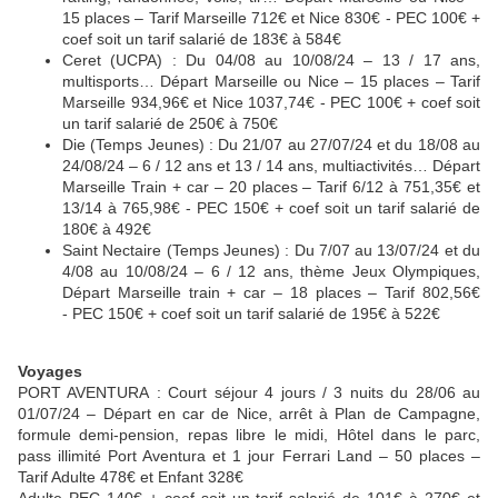
15 places – Tarif Marseille 712€ et Nice 830€ - PEC 100€ +
coef soit un tarif salarié de 183€ à 584€
Ceret (UCPA) : Du 04/08 au 10/08/24 – 13 / 17 ans,
multisports… Départ Marseille ou Nice – 15 places – Tarif
Marseille 934,96€ et Nice 1037,74€ - PEC 100€ + coef soit
un tarif salarié de 250€ à 750€
Die (Temps Jeunes) : Du 21/07 au 27/07/24 et du 18/08 au
24/08/24 – 6 / 12 ans et 13 / 14 ans, multiactivités… Départ
Marseille Train + car – 20 places – Tarif 6/12 à 751,35€ et
13/14 à 765,98€ - PEC 150€ + coef soit un tarif salarié de
180€ à 492€
Saint Nectaire (Temps Jeunes) : Du 7/07 au 13/07/24 et du
4/08 au 10/08/24 – 6 / 12 ans, thème Jeux Olympiques,
Départ Marseille train + car – 18 places – Tarif 802,56€
- PEC 150€ + coef soit un tarif salarié de 195€ à 522€
Voyages
PORT AVENTURA : Court séjour 4 jours / 3 nuits du 28/06 au
01/07/24 – Départ en car de Nice, arrêt à Plan de Campagne,
formule demi-pension, repas libre le midi, Hôtel dans le parc,
pass illimité Port Aventura et 1 jour Ferrari Land – 50 places –
Tarif Adulte 478€ et Enfant 328€