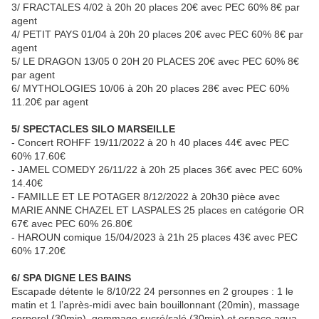
3/ FRACTALES 4/02 à 20h 20 places 20€ avec PEC 60% 8€ par
agent
4/ PETIT PAYS 01/04 à 20h 20 places 20€ avec PEC 60% 8€ par
agent
5/ LE DRAGON 13/05 0 20H 20 PLACES 20€ avec PEC 60% 8€
par agent
6/ MYTHOLOGIES 10/06 à 20h 20 places 28€ avec PEC 60%
11.20€ par agent
5/ SPECTACLES SILO MARSEILLE
- Concert ROHFF 19/11/2022 à 20 h 40 places 44€ avec PEC
60% 17.60€
- JAMEL COMEDY 26/11/22 à 20h 25 places 36€ avec PEC 60%
14.40€
- FAMILLE ET LE POTAGER 8/12/2022 à 20h30 pièce avec
MARIE ANNE CHAZEL ET LASPALES 25 places en catégorie OR
67€ avec PEC 60% 26.80€
- HAROUN comique 15/04/2023 à 21h 25 places 43€ avec PEC
60% 17.20€
6/ SPA DIGNE LES BAINS
Escapade détente le 8/10/22 24 personnes en 2 groupes : 1 le
matin et 1 l’après-midi avec bain bouillonnant (20min), massage
corporel (30min), gommage sucré/salé (30min) et espace aqua-