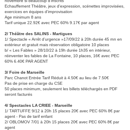
novembre si beaucoup d’inscrits
Echauffement Théâtre, jeux d’expression, scénettes improvisées,
exercices en équipes d’improvisation
Age minimum 8 ans
Tarif unique 22.92€ avec PEC 60% 9.17€ par agent
2/ Théâtre des SALINS - Martigues
1/ Spectacle « Arrêt d’urgence »17/09/22 à 20h durée 45 mn en
extérieur et gratuit mais réservation obligatoire 10 places
b/ « Les Fables » 28/10/22 à 19h durée 1h35 en intérieur,
réinventer les fables de La Fontaine, 10 places, 16€ avec PEC
60% 6.40€ PAR AGENT
3/ Foire de Marseille
Parc Chanot Entrée Tarif Réduit à 4.50€ au lieu de 7.50€
Pas de prise en charge du CSE
50 places minimum, seulement les billets téléchargés en PDF
seront facturés
4/ Spectacles LA CRIEE - Marseille
1/ TARTUFFE 9/12 à 20h 15 places 20€ avec PEC 60% 8€ par
agent - Pas de tarif enfant
2/ OBLOMOV 7/01 à 20h 15 places 20€ avec PEC 60% 8€ par
agent