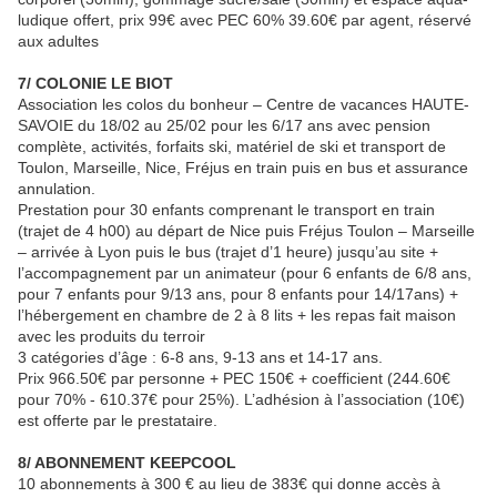
ludique offert, prix 99€ avec PEC 60% 39.60€ par agent, réservé
aux adultes
7/ COLONIE LE BIOT
Association les colos du bonheur – Centre de vacances HAUTE-
SAVOIE du 18/02 au 25/02 pour les 6/17 ans avec pension
complète, activités, forfaits ski, matériel de ski et transport de
Toulon, Marseille, Nice, Fréjus en train puis en bus et assurance
annulation.
Prestation pour 30 enfants comprenant le transport en train
(trajet de 4 h00) au départ de Nice puis Fréjus Toulon – Marseille
– arrivée à Lyon puis le bus (trajet d’1 heure) jusqu’au site +
l’accompagnement par un animateur (pour 6 enfants de 6/8 ans,
pour 7 enfants pour 9/13 ans, pour 8 enfants pour 14/17ans) +
l’hébergement en chambre de 2 à 8 lits + les repas fait maison
avec les produits du terroir
3 catégories d’âge : 6-8 ans, 9-13 ans et 14-17 ans.
Prix 966.50€ par personne + PEC 150€ + coefficient (244.60€
pour 70% - 610.37€ pour 25%). L’adhésion à l’association (10€)
est offerte par le prestataire.
8/ ABONNEMENT KEEPCOOL
10 abonnements à 300 € au lieu de 383€ qui donne accès à