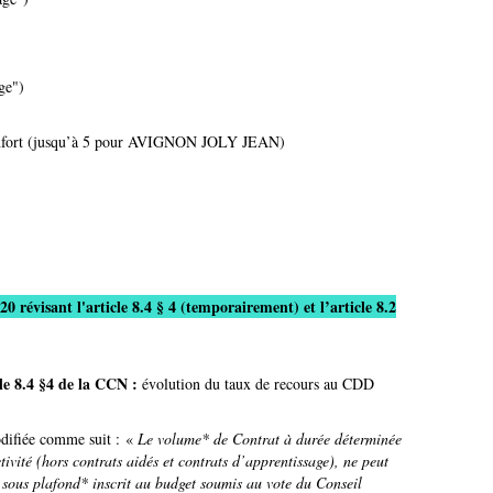
ge")
 renfort (jusqu’à 5 pour AVIGNON JOLY JEAN)
0 révisant l'article 8.4 § 4 (temporairement) et l’article 8.2
cle 8.4 §4 de la CCN :
évolution du taux de recours au CDD
odifiée comme suit : «
Le volume* de Contrat à durée déterminée
ivité (hors contrats aidés et contrats d’apprentissage), ne peut
f sous plafond* inscrit au budget soumis au vote du Conseil