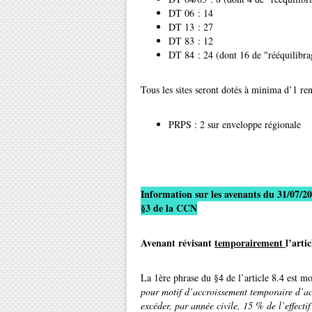
DT 06 : 14
DT 13 : 27
DT 83 : 12
DT 84 : 24 (dont 16 de "rééquilibra
Tous les sites seront dotés à minima d’1
PRPS : 2 sur enveloppe régionale
Information sur les avenants du 31/07/202
§3 de la CCN
Avenant révisant
temporairement
l’arti
La 1ère phrase du §4 de l’article 8.4 est m
pour motif d’accroissement temporaire d’act
excéder, par année civile, 15 % de l’effecti