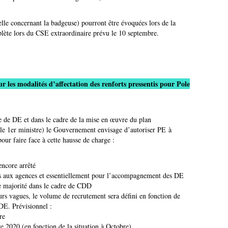
elle concernant la badgeuse) pourront être évoquées lors de la
te lors du CSE extraordinaire prévu le 10 septembre.
r les modalités d’affectation des renforts pressentis pour Pole
 de DE et dans le cadre de la mise en œuvre du plan
 le 1er ministre) le Gouvernement envisage d’autoriser PE à
our faire face à cette hausse de charge :
encore arrêté
és aux agences et essentiellement pour l’accompagnement des DE
e majorité dans le cadre de CDD
urs vagues, le volume de recrutement sera défini en fonction de
DE. Prévisionnel :
re
e 2020 (en fonction de la situation à Octobre)