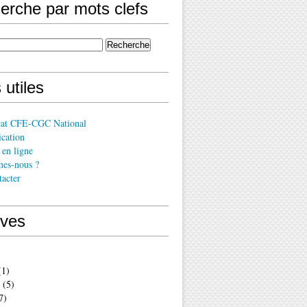
erche par mots clefs
 utiles
cat CFE-CGC National
cation
en ligne
es-nous ?
acter
ives
1)
(5)
7)