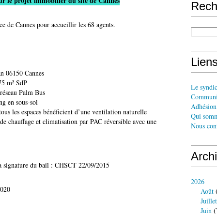
ur le projet immobilier du site de Cannes
Rech
ce de Cannes pour accueillir les 68 agents.
Liens
dan 06150 Cannes
675 m² SdP
Le syndi
u réseau Palm Bus
Communi
ing en sous-sol
Adhésion 
tous les espaces bénéficient d’une ventilation naturelle
Qui somm
de chauffage et climatisation par PAC réversible avec une
Nous cont
Arch
la signature du bail : CHSCT 22/09/2015
2026
2020
Août
(
Juillet
Juin
(