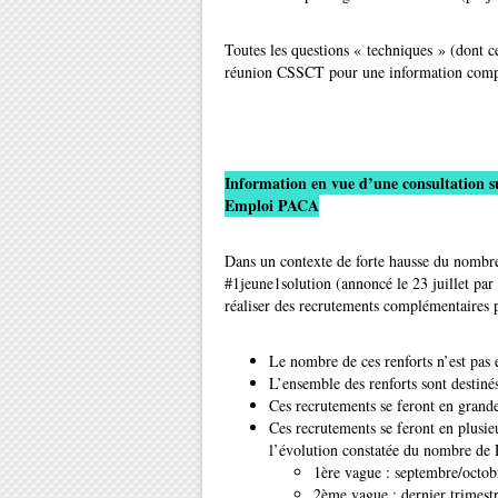
Toutes les questions « techniques » (dont c
réunion CSSCT pour une information complè
Information en vue d’une consultation su
Emploi PACA
Dans un contexte de forte hausse du nombre
#1jeune1solution (annoncé le 23 juillet par
réaliser des recrutements complémentaires p
Le nombre de ces renforts n’est pas 
L’ensemble des renforts sont destin
Ces recrutements se feront en grand
Ces recrutements se feront en plusie
l’évolution constatée du nombre de 
1ère vague : septembre/octob
2ème vague : dernier trimestr