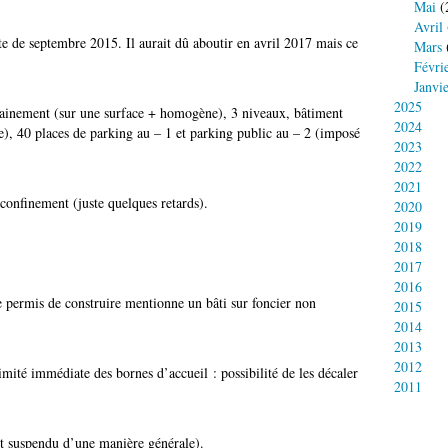
Mai
(
Avril
ate de septembre 2015. Il aurait dû aboutir en avril 2017 mais ce
Mars
Févri
Janvi
2025
inement (sur une surface + homogène), 3 niveaux, bâtiment
2024
e), 40 places de parking au – 1 et parking public au – 2 (imposé
2023
2022
2021
confinement (juste quelques retards).
2020
2019
2018
2017
2016
e permis de construire mentionne un bâti sur foncier non
2015
2014
2013
2012
ité immédiate des bornes d’accueil : possibilité de les décaler
2011
et suspendu d’une manière générale).