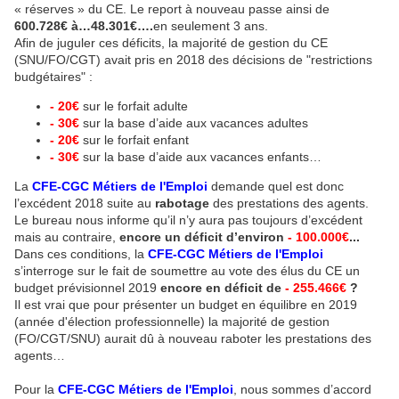
« réserves » du CE. Le report à nouveau passe ainsi de
600.728€ à…48.301€….
en seulement 3 ans.
Afin de juguler ces déficits, la majorité de gestion du CE
(SNU/FO/CGT) avait pris en 2018 des décisions de "restrictions
budgétaires" :
- 20€
sur le forfait adulte
- 30€
sur la base d’aide aux vacances adultes
- 20€
sur le forfait enfant
- 30€
sur la base d’aide aux vacances enfants…
La
CFE-CGC Métiers de l'Emploi
demande quel est donc
l’excédent 2018 suite au
rabotage
des prestations des agents.
Le bureau nous informe qu’il n’y aura pas toujours d’excédent
mais au contraire,
encore un déficit d’environ
- 100.000€
...
Dans ces conditions, la
CFE-CGC Métiers de l'Emploi
s’interroge sur le fait de soumettre au vote des élus du CE un
budget prévisionnel 2019
encore en déficit de
- 255.466€
?
Il est vrai que pour présenter un budget en équilibre en 2019
(année d'élection professionnelle) la majorité de gestion
(FO/CGT/SNU) aurait dû à nouveau raboter les prestations des
agents…
Pour la
CFE-CGC Métiers de l'Emploi
, nous sommes d’accord