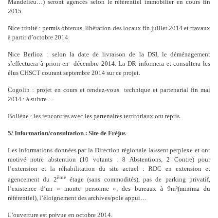
Mandelieu…) seront agencés selon le référentiel immobilier en cours fin
2015.
Nice trinité : permis obtenus, libération des locaux fin juillet 2014 et travaux
à partir d’octobre 2014.
Nice Berlioz : selon la date de livraison de la DSI, le déménagement
s’effectuera à priori en
décembre 2014. La DR informera et consultera les
élus CHSCT courant septembre 2014 sur ce projet.
Cogolin : projet en cours et rendez-vous
technique et partenarial fin mai
2014 : à suivre….
Bollène : les rencontres avec les partenaires territoriaux ont repris.
5/ Information/consultation : Site de Fréjus
Les informations données par la Direction régionale laissent perplexe et ont
motivé notre abstention (10 votants : 8 Abstentions, 2 Contre) pour
l’extension et la réhabilitation du site actuel : RDC en extension et
ème
agencement du 2
étage (sans commodités), pas de parking privatif,
l’existence d’un « monte personne », des bureaux à 9m²(minima du
référentiel), l’éloignement des archives/pole appui…
L’ouverture est prévue en octobre 2014.