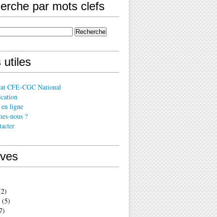
erche par mots clefs
 utiles
cat CFE-CGC National
cation
en ligne
es-nous ?
acter
ives
2)
(5)
7)