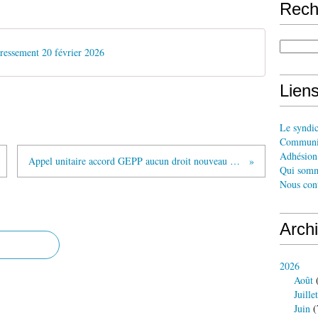
Rech
éressement 20 février 2026
Liens
Le syndi
Communi
Adhésion 
Appel unitaire accord GEPP aucun droit nouveau votons NON !
Qui somm
Nous cont
Arch
2026
Août
(
Juillet
Juin
(