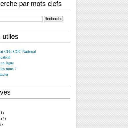
erche par mots clefs
 utiles
cat CFE-CGC National
cation
en ligne
es-nous ?
acter
ives
1)
(5)
7)