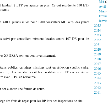
Mai
(
il faudrait 2 ETP par agence en plus. Ce qui représente 130 ETP
Avril
uilles.
Mars
Févri
Janvi
r. 41000 jeunes suivis pour 1200 conseillers ML. 43% des jeunes
2025
2024
2023
es suivi par conseillers missions locales contre 107 DE pour les
2022
2021
2020
2019
Les XP BRSA sont un bon investissement.
2018
2017
ains publics, certaines missions sont en réflexion (public cadre,
2016
tacle…). La variable serait les prestataires de FT car au niveau
2015
ire avec – 1% en ressource.
2014
2013
2012
 ont élaboré une feuille de route.
2011
ge des frais de repas pour les RP lors des inspections de site.