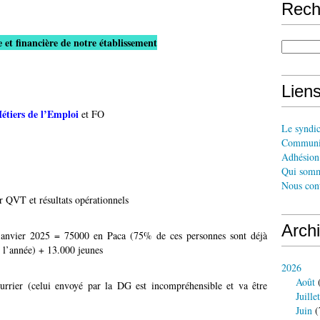
Rech
 et financière de notre établissement
Liens
iers de l’Emploi
et FO
Le syndi
Communi
Adhésion 
Qui somm
Nous cont
r QVT et résultats opérationnels
Arch
 janvier 2025 = 75000 en Paca (75% de ces personnes sont déjà
 l’année) + 13.000 jeunes
2026
Août
(
urrier (celui envoyé par la DG est incompréhensible et va être
Juillet
Juin
(