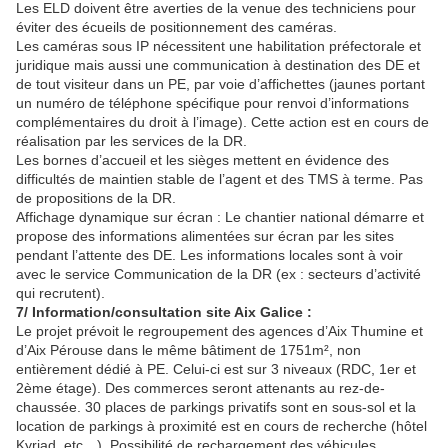
Les ELD doivent être averties de la venue des techniciens pour
éviter des écueils de positionnement des caméras.
Les caméras sous IP nécessitent une habilitation préfectorale et
juridique mais aussi une communication à destination des DE et
de tout visiteur dans un PE, par voie d’affichettes (jaunes portant
un numéro de téléphone spécifique pour renvoi d’informations
complémentaires du droit à l’image). Cette action est en cours de
réalisation par les services de la DR.
Les bornes d’accueil et les sièges mettent en évidence des
difficultés de maintien stable de l’agent et des TMS à terme. Pas
de propositions de la DR.
Affichage dynamique sur écran : Le chantier national démarre et
propose des informations alimentées sur écran par les sites
pendant l’attente des DE. Les informations locales sont à voir
avec le service Communication de la DR (ex : secteurs d’activité
qui recrutent).
7/ Information/consultation site Aix Galice :
Le projet prévoit le regroupement des agences d’Aix Thumine et
d’Aix Pérouse dans le même bâtiment de 1751m², non
entièrement dédié à PE. Celui-ci est sur 3 niveaux (RDC, 1er et
2ème étage). Des commerces seront attenants au rez-de-
chaussée. 30 places de parkings privatifs sont en sous-sol et la
location de parkings à proximité est en cours de recherche (hôtel
Kyriad, etc…). Possibilité de rechargement des véhicules