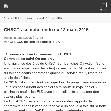
MENU
Accueil
» CHSCT : compte rendu du 12 mars 2015
CHSCT : compte rendu du 12 mars 2015
Publié le 23/03/2015 à 17:38
Par
CFE-CGC métiers de l'emploi PACA
1/ Travaux et fonctionnement du CHSCT
Commission suivi On action :
Une vigilance des élus du CHSCT sur les fiches On Action (suite
aux visites inspections des sites) saisies par la DAF est renforcée
du fait des écarts constatés : qualité du service fait ?, retard de
saisie des fiches…
En 2015, 14 sites restent à reloger lors du programme immobilier.
Tous les sites auront des casiers à ½ hauteur (type casier «
piscine ») sauf si les ELD avec leurs collectifs souhaitent des
casiers plus réduits.
La
CFE-CGC
insiste sur la transmission des rapports de
conformité et des levées de réserve d’un site, à la fois sur la boite
mail nominative du DAPE et, en copie systématiquement sur la