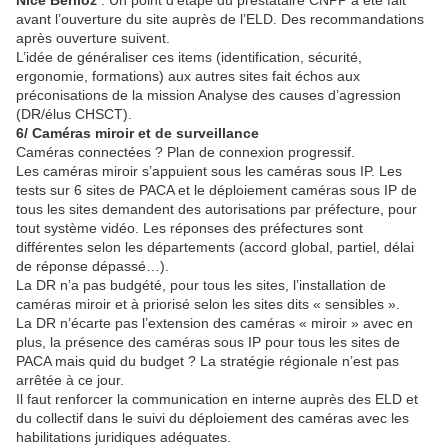
Nice Berlioz
: Un point d’étape du prestataire CNPP a été fait
avant l’ouverture du site auprès de l’ELD. Des recommandations
après ouverture suivent.
L’idée de généraliser ces items (identification, sécurité,
ergonomie, formations) aux autres sites fait échos aux
préconisations de la mission Analyse des causes d’agression
(DR/élus CHSCT).
6/ Caméras miroir et de surveillance
Caméras connectées ? Plan de connexion progressif.
Les caméras miroir s’appuient sous les caméras sous IP. Les
tests sur 6 sites de PACA et le déploiement caméras sous IP de
tous les sites demandent des autorisations par préfecture, pour
tout système vidéo. Les réponses des préfectures sont
différentes selon les départements (accord global, partiel, délai
de réponse dépassé…).
La DR n’a pas budgété, pour tous les sites, l’installation de
caméras miroir et à priorisé selon les sites dits « sensibles ».
La DR n’écarte pas l’extension des caméras « miroir » avec en
plus, la présence des caméras sous IP pour tous les sites de
PACA mais quid du budget ? La stratégie régionale n’est pas
arrêtée à ce jour.
Il faut renforcer la communication en interne auprès des ELD et
du collectif dans le suivi du déploiement des caméras avec les
habilitations juridiques adéquates.