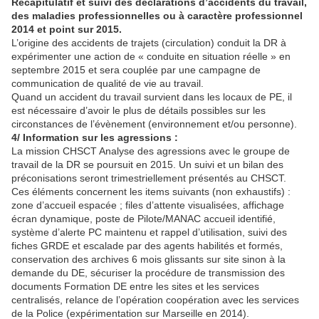
Récapitulatif et suivi des déclarations d’accidents du travail,
des maladies professionnelles ou à caractère professionnel
2014 et point sur 2015.
L’origine des accidents de trajets (circulation) conduit la DR à
expérimenter une action de « conduite en situation réelle » en
septembre 2015 et sera couplée par une campagne de
communication de qualité de vie au travail.
Quand un accident du travail survient dans les locaux de PE, il
est nécessaire d’avoir le plus de détails possibles sur les
circonstances de l’évènement (environnement et/ou personne).
4/ Information sur les agressions :
La mission CHSCT Analyse des agressions avec le groupe de
travail de la DR se poursuit en 2015. Un suivi et un bilan des
préconisations seront trimestriellement présentés au CHSCT.
Ces éléments concernent les items suivants (non exhaustifs) :
zone d’accueil espacée ; files d’attente visualisées, affichage
écran dynamique, poste de Pilote/MANAC accueil identifié,
système d’alerte PC maintenu et rappel d’utilisation, suivi des
fiches GRDE et escalade par des agents habilités et formés,
conservation des archives 6 mois glissants sur site sinon à la
demande du DE, sécuriser la procédure de transmission des
documents Formation DE entre les sites et les services
centralisés, relance de l’opération coopération avec les services
de la Police (expérimentation sur Marseille en 2014).